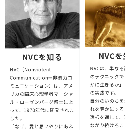
NVCを
NVCを知る
NVCは、単なる
NVC（Nonviolent
のテクニックでは
Communication＝非暴力コ
かに生きるか」と
ミュニケーション）は、アメ
の実践です。
リカの臨床心理学者マーシャ
自分のいのちを大
ル・ローゼンバーグ博士によ
れを豊かにするよ
って、1970年代に開発されま
選択を通して、真
した。
ながり続けること―
「なぜ、愛と思いやりにあふ