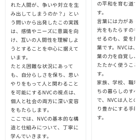
の平和を育む道で
れた人間が、争いや対立を生
す。
み出してしまうのか？」とい
言葉には力があり
う問いから出発したこの実践
光をもたらすのも
は、感情やニーズに意識を向
せるのも、愛を届
け、互いの人間性を理解しよ
葉です。NVCは
うとすることを中心に据えて
葉の力を自覚し、
います。
たたかく使うこと
たとえ困難な状況にあって
す。
も、自分らしさを保ち、思い
家族、学校、職場
やりをもって人と関わること
ちの暮らしのすべ
を可能にするNVCの視点は、
で、NVCは人と
個人と社会の両方に深い変容
り豊かにする手助
をもたらします。
す。
ここでは、NVCの基本的な構
造と仕組みについて、丁寧に
学んでいきます。