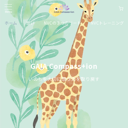
Menu
ホーム
想い
NVCの３つのリード
NVCトレーニング
GAIA Compass+ion
いのちを大切に想う力を取り戻す