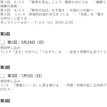
第３回 ８/３０ 「事実を見る」ことで、関係がほどける ― 観察と
傾聴の実践 ―
第４回 ９/１３ 「解決せねば」を手放す ― 対話から共創へ ―
第５回 １０/４ 修復的対話の文化をつくる ― 「失敗」を「豊か
な学び」に変える ―
オンラインフォロー：７/２８（火）20:00-22:00
参
第1回
加
形
第1回：5月24日（日）
態
単回申し込み
を
５/２４「正す」かわりに「つながり」を ― 安全と信頼の土台づくり
お
―
選
び
く
第2回
だ
さ
第2回：7月5日（日）
い
単回申し込み
。
７/ ５ 「感情とニーズ」に耳を傾ける ― 共感・共鳴が起こる内的プ
お
ロセス ―
名
前
第3回
第