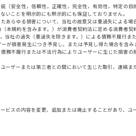
瑕疵（安全性，信頼性，正確性，完全性，有効性，特定の目
がないことを明示的にも黙示的にも保証しておりません。
じたあらゆる損害について、当社の故意又は重過失による場
約（本規約を含みます。）が消費者契約法に定める消費者契
は，当社の過失（重過失を除きます。）による債務不履行ま
ザーが損害発生につき予見し，または予見し得た場合を含み
る債務不履行または不法行為によりユーザーに生じた損害の
のユーザーまたは第三者との間において生じた取引，連絡ま
サービスの内容を変更、追加または廃止することがあり、ユ